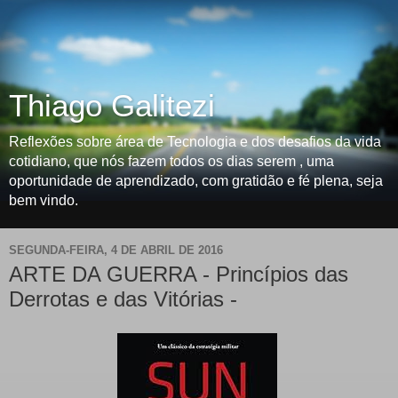
Thiago Galitezi
Reflexões sobre área de Tecnologia e dos desafios da vida
cotidiano, que nós fazem todos os dias serem , uma
oportunidade de aprendizado, com gratidão e fé plena, seja
bem vindo.
SEGUNDA-FEIRA, 4 DE ABRIL DE 2016
ARTE DA GUERRA - Princípios das
Derrotas e das Vitórias -