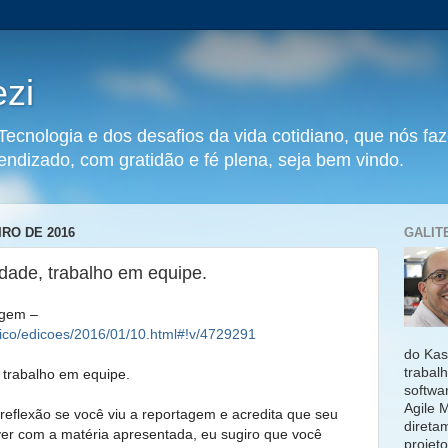
ezi
Tecnologia e dos desafios da vida cotidiano, que nós fa
ndizado, com gratidão e fé plena, seja bem vindo.
IRO DE 2016
GALIT
dade, trabalho em equipe.
agem –
stico/edicoes/2016/01/10.html#!v/4729291
do Kas
trabal
 trabalho em equipe.
softwa
Agile 
flexão se você viu a reportagem e acredita que seu
direta
er com a matéria apresentada, eu sugiro que você
projet