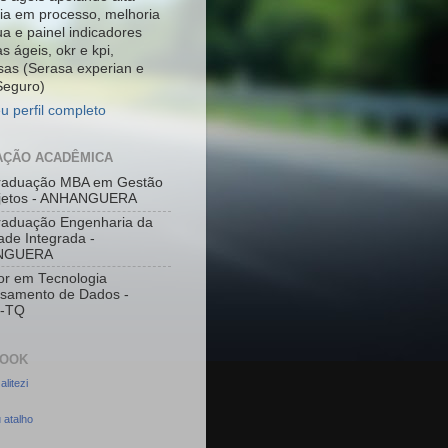
ia em processo, melhoria
ua e painel indicadores
s ágeis, okr e kpi,
as (Serasa experian e
Seguro)
u perfil completo
ÇÃO ACADÊMICA
raduação MBA em Gestão
ojetos - ANHANGUERA
aduação Engenharia da
ade Integrada -
NGUERA
or em Tecnologia
samento de Dados -
-TQ
BOOK
litezi
 atalho