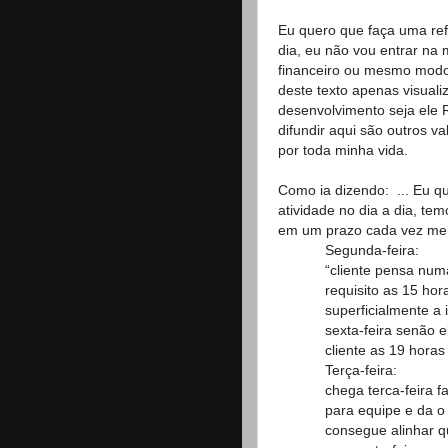
Eu quero que faça uma refl
dia, eu não vou entrar na 
financeiro ou mesmo modos
deste texto apenas visual
desenvolvimento seja ele
difundir aqui são outros 
por toda minha vida.
Como ia dizendo: ... Eu q
atividade no dia a dia, te
em um prazo cada vez men
Segunda-feira:
“cliente pensa num
requisito as 15 ho
superficialmente a
sexta-feira senão el
cliente as 19 hora
Terça-feira:
chega terca-feira 
para equipe e da o
consegue alinhar q