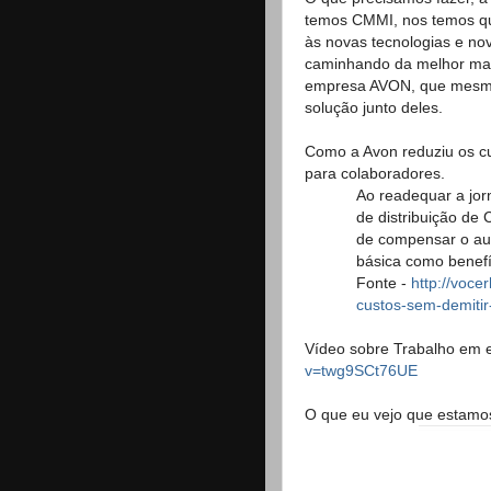
temos CMMI, nos temos qu
às novas tecnologias e n
caminhando da melhor mane
empresa AVON, que mesmo 
solução junto deles.
Como a Avon reduziu os cu
para colaboradores.
Ao readequar a jor
de distribuição de
de compensar o aum
básica como benef
Fonte -
http://voce
custos-sem-demiti
Vídeo sobre Trabalho em 
v=twg9SCt76UE
O que eu vejo que estamo