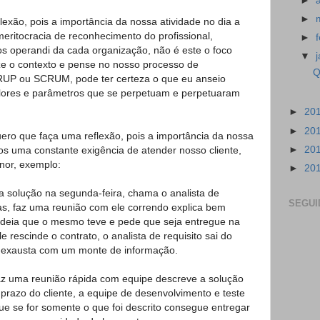
►
►
exão, pois a importância da nossa atividade no dia a
meritocracia de reconhecimento do profissional,
►
 operandi da cada organização, não é este o foco
▼
ize o contexto e pense no nosso processo de
Q
 RUP ou SCRUM, pode ter certeza o que eu anseio
valores e parâmetros que se perpetuam e perpetuaram
►
20
►
20
uero que faça uma reflexão, pois a importância da nossa
►
20
mos uma constante exigência de atender nosso cliente,
or, exemplo:
►
20
a solução na segunda-feira, chama o analista de
SEGUI
ras, faz uma reunião com ele correndo explica bem
 ideia que o mesmo teve e pede que seja entregue na
e rescinde o contrato, o analista de requisito sai do
s exausta com um monte de informação.
faz uma reunião rápida com equipe descreve a solução
 prazo do cliente, a equipe de desenvolvimento e teste
ue se for somente o que foi descrito consegue entregar