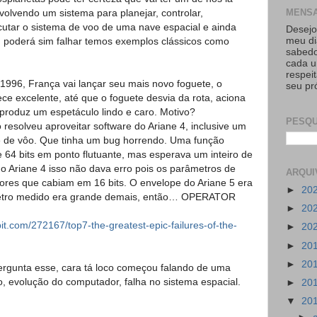
MENS
olvendo um sistema para planejar, controlar,
cutar o sistema de voo de uma nave espacial e ainda
Desejo
im poderá sim falhar temos exemplos clássicos como
meu di
sabedo
cada u
respei
, França vai lançar seu mais novo foguete, o
seu pr
ce excelente, até que o foguete desvia da rota, aciona
 produz um espetáculo lindo e caro. Motivo?
PESQU
lveu aproveitar software do Ariane 4, inclusive um
e de vôo. Que tinha um bug horrendo. Uma função
e 64 bits em ponto flutuante, mas esperava um inteiro de
No Ariane 4 isso não dava erro pois os parâmetros de
ARQUI
ores que cabiam em 16 bits. O envelope do Ariane 5 era
►
20
metro medido era grande demais, então… OPERATOR
►
20
bit.com/272167/top7-the-greatest-epic-failures-of-the-
►
20
►
20
►
20
rgunta esse, cara tá loco começou falando de uma
, evolução do computador, falha no sistema espacial.
►
20
▼
20