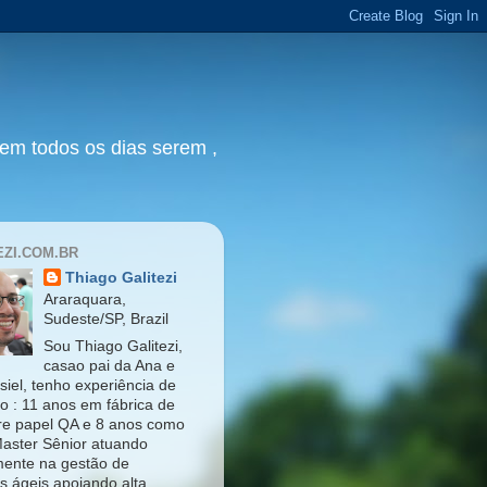
zem todos os dias serem ,
EZI.COM.BR
Thiago Galitezi
Araraquara,
Sudeste/SP, Brazil
Sou Thiago Galitezi,
casao pai da Ana e
siel, tenho experiência de
ho : 11 anos em fábrica de
re papel QA e 8 anos como
Master Sênior atuando
mente na gestão de
os ágeis apoiando alta