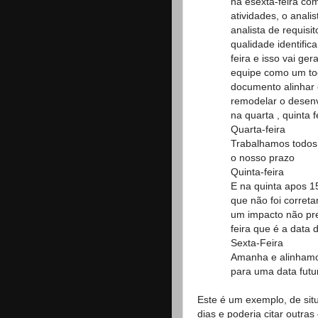
na esexta-feira c
atividades, o analis
analista de requis
qualidade identific
feira e isso vai ge
equipe como um tod
documento alinhar 
remodelar o desenv
na quarta , quinta 
Quarta-feira
Trabalhamos todos
o nosso prazo
Quinta-feira
E na quinta apos 1
que não foi corret
um impacto não pre
feira que é a data 
Sexta-Feira
Amanha e alinhamos
para uma data futur
Este é um exemplo, de sit
dias e poderia citar outra