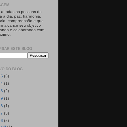
AGEM
 a todas as pessoas do
a a dia, paz, harmonia,
ria, compreensão e que
m alcance seu objetivo
tando e colaborando com
óximo.
ISAR ESTE BLOG
VO DO BLOG
25
(6)
24
(1)
23
(2)
19
(1)
18
(1)
17
(3)
16
(5)