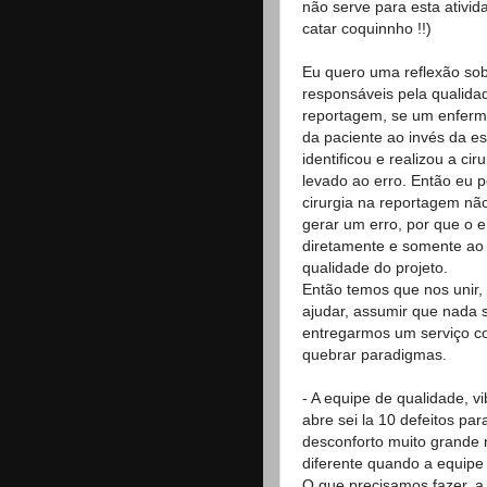
não serve para esta ativida
catar coquinnho !!)
Eu quero uma reflexão sob
responsáveis pela qualida
reportagem, se um enferme
da paciente ao invés da e
identificou e realizou a ci
levado ao erro. Então eu 
cirurgia na reportagem nã
gerar um erro, por que o e
diretamente e somente ao 
qualidade do projeto.
Então temos que nos unir,
ajudar, assumir que nada s
entregarmos um serviço c
quebrar paradigmas.
- A equipe de qualidade, vi
abre sei la 10 defeitos pa
desconforto muito grande 
diferente quando a equipe d
O que precisamos fazer, a 