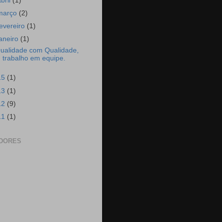
abril
(1)
março
(2)
fevereiro
(1)
janeiro
(1)
ualidade com Qualidade,
trabalho em equipe.
15
(1)
13
(1)
12
(9)
11
(1)
DORES