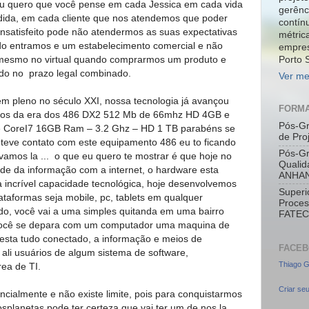
u quero que você pense em cada Jessica em cada vida
gerênc
dida, em cada cliente que nos atendemos que poder
contín
insatisfeito pode não atendermos as suas expectativas
métrica
 entramos e um estabelecimento comercial e não
empres
mesmo no virtual quando comprarmos um produto e
Porto 
do no prazo legal combinado.
Ver me
m pleno no século XXI, nossa tecnologia já avançou
FORMA
ímos da era dos 486 DX2 512 Mb de 66mhz HD 4GB e
Pós-G
 de CoreI7 16GB Ram – 3.2 Ghz – HD 1 TB parabéns se
de Pr
 teve contato com este equipamento 486 eu to ficando
Pós-Gr
vamos la ... o que eu quero te mostrar é que hoje no
Qualid
de da informação com a internet, o hardware esta
ANHA
 incrível capacidade tecnológica, hoje desenvolvemos
Superi
ataformas seja mobile, pc, tablets em qualquer
Proces
do, você vai a uma simples quitanda em uma bairro
FATEC
 você se depara com um computador uma maquina de
 esta tudo conectado, a informação e meios de
FACE
li usuários de algum sistema de software,
Thiago Ga
rea de TI.
Criar seu
cialmente e não existe limite, pois para conquistarmos
splanetas pode ter certeza que vai ter um de nos la