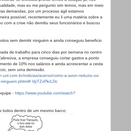
alidade, mas eu me pergunto sim temos, mas em meio
ovas demandas, por um processo ágil estamos
ira possível, recentemente eu li uma matéria sobre a
com a crise não demitiu seus funcionários e buscou
stos sem demitir ninguém e ainda conseguiu beneficio
nada de trabalho para cinco dias por semana no centro
 Cabreúva, a empresa conseguiu cortar gastos a ponto
ento de 10% nos salários e ainda acrescentar a cesta
ício, sem uma demissão.
rh.uol.com.br/noticias/acervo/como-a-avon-reduziu-os-
r-ninguem.phtml#.VpTZxPkrLDc
equipe -
https://www.youtube.com/watch?
s todos dentro de um mesmo barco: