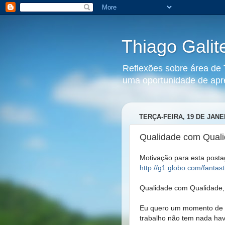
Thiago Galit
Reflexões sobre área de 
uma oportunidade de apre
TERÇA-FEIRA, 19 DE JANE
Qualidade com Quali
Motivação para esta post
http://g1.globo.com/fanta
Qualidade com Qualidade,
Eu quero um momento de re
trabalho não tem nada hav