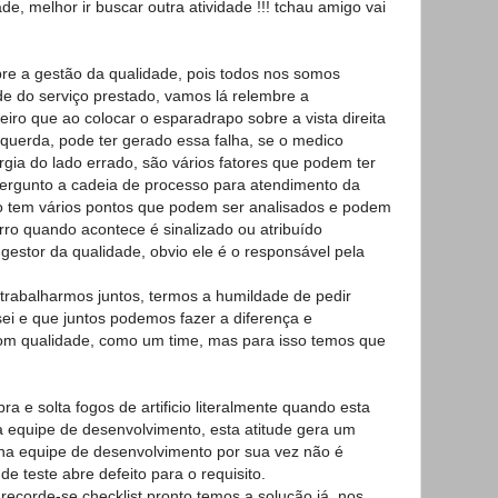
de, melhor ir buscar outra atividade !!! tchau amigo vai
re a gestão da qualidade, pois todos nos somos
de do serviço prestado, vamos lá relembre a
iro que ao colocar o esparadrapo sobre a vista direita
squerda, pode ter gerado essa falha, se o medico
rurgia do lado errado, são vários fatores que podem ter
pergunto a cadeia de processo para atendimento da
o tem vários pontos que podem ser analisados e podem
rro quando acontece é sinalizado ou atribuído
gestor da qualidade, obvio ele é o responsável pela
 trabalharmos juntos, termos a humildade de pedir
ei e que juntos podemos fazer a diferença e
om qualidade, como um time, mas para isso temos que
bra e solta fogos de artificio literalmente quando esta
ra equipe de desenvolvimento, esta atitude gera um
na equipe de desenvolvimento por sua vez não é
e teste abre defeito para o requisito.
recorde-se checklist pronto temos a solução já, nos