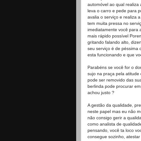
automóvel ao qual realiza a
leva o carro e pede para 
avalia o serviço e realiza 
tem muita pressa no servi
imediatamente você para a
mais rápido possível Porem
gritando falando alto, diz
seu serviço é de péssima 
esta funcionando e que voc
Parabéns se você for o do
sujo na praça pela atitude
pode ser removido das suas
berlinda pode procurar emp
achou justo ?
A gestão da qualidade, pre
neste papel mas eu não m
não consigo gerir a quali
como analista de qualidad
pensando, você ta loco voc
consegue sozinho, atestar