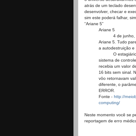
atrás de um teclado desenv
desenvolver, checar e exe
sim este poderá falhar, s
“Ariane 5”
Ariane 5
4 de junho, 1996
Ariane 5. Tudo pare
a autodestruição e
O estagiário reso
sistema de control
recebia um valor d
16 bits sem sinal. 
vôo retornavam val
diferente, o parâ
ERROR.
Fonte -
http://meio
computing/
Neste momento você se pe
reportagem de erro médico