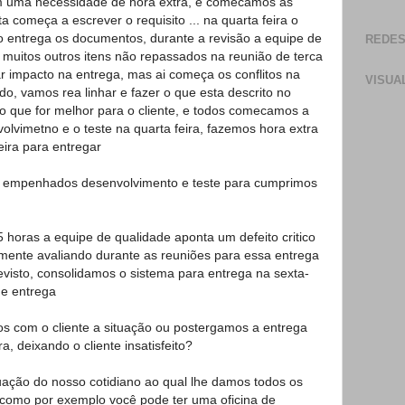
om uma necessidade de hora extra, e comecamos as
ta começa a escrever o requisito ... na quarta feira o
ito entrega os documentos, durante a revisão a equipe de
REDES
a muitos outros itens não repassados na reunião de terca
rar impacto na entrega, mas ai começa os conflitos na
VISUA
o, vamos rea linhar e fazer o que esta descrito no
o que for melhor para o cliente, e todos comecamos a
olvimetno e o teste na quarta feira, fazemos hora extra
feira para entregar
 empenhados desenvolvimento e teste para cumprimos
5 horas a equipe de qualidade aponta um defeito critico
amente avaliando durante as reuniões para essa entrega
visto, consolidamos o sistema para entrega na sexta-
de entrega
 com o cliente a situação ou postergamos a entrega
a, deixando o cliente insatisfeito?
uação do nosso cotidiano ao qual lhe damos todos os
s como por exemplo você pode ter uma oficina de