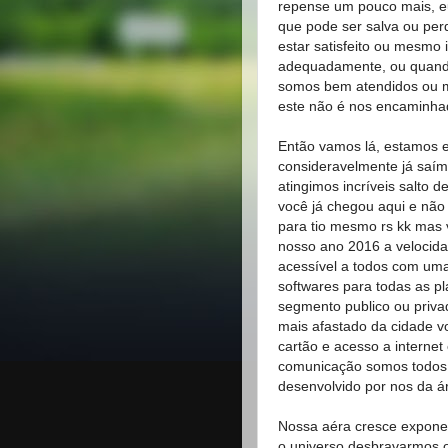
repense um pouco mais, e
que pode ser salva ou per
estar satisfeito ou mesmo 
adequadamente, ou quando
somos bem atendidos ou 
este não é nos encaminha
Então vamos lá, estamos e
consideravelmente já sa
atingimos incríveis salto
você já chegou aqui e não
para tio mesmo rs kk mas 
nosso ano 2016 a velocida
acessível a todos com uma
softwares para todas as pl
segmento publico ou priva
mais afastado da cidade
cartão e acesso a internet
comunicação somos todos a
desenvolvido por nos da á
Nossa aéra cresce exponen
o universo desbravarmos o